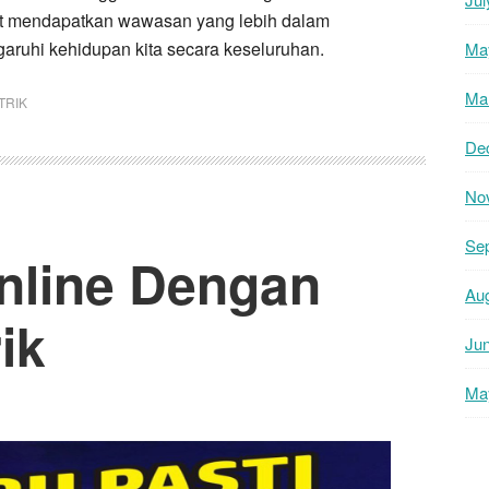
pat mendapatkan wawasan yang lebih dalam
ruhi kehidupan kita secara keseluruhan.
Ma
Ma
TRIK
De
No
Se
nline Dengan
Au
ik
Ju
Ma