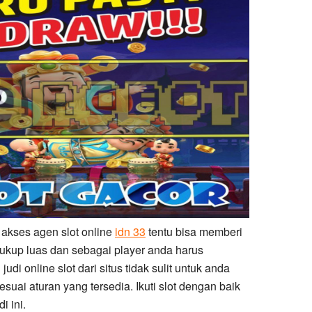
 akses agen slot online
idn 33
tentu bisa memberi
 cukup luas dan sebagai player anda harus
i online slot dari situs tidak sulit untuk anda
sesuai aturan yang tersedia. Ikuti slot dengan baik
i ini.