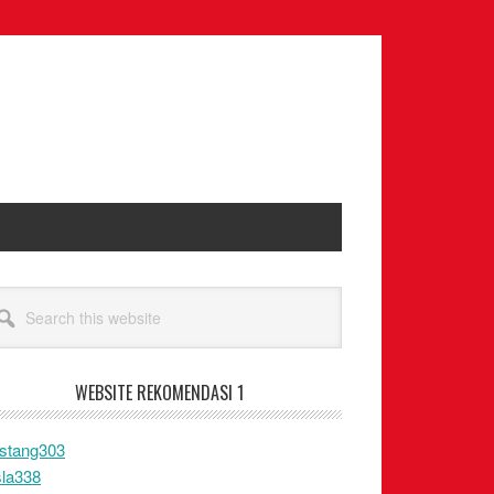
rimary
arch
idebar
site
WEBSITE REKOMENDASI 1
stang303
sla338