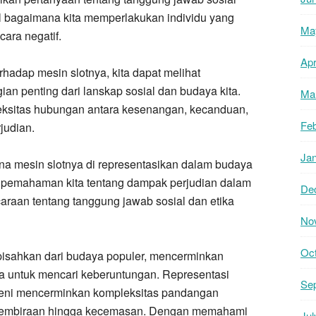
al bagaimana kita memperlakukan individu yang
Ma
ara negatif.
Apr
hadap mesin slotnya, kita dapat melihat
an penting dari lanskap sosial dan budaya kita.
Ma
leksitas hubungan antara kesenangan, kecanduan,
Feb
judian.
Ja
a mesin slotnya di representasikan dalam budaya
m pemahaman kita tentang dampak perjudian dalam
De
raan tentang tanggung jawab sosial dan etika
No
Oc
erpisahkan dari budaya populer, mencerminkan
ia untuk mencari keberuntungan. Representasi
Se
 seni mencerminkan kompleksitas pandangan
kegembiraan hingga kecemasan. Dengan memahami
Jul