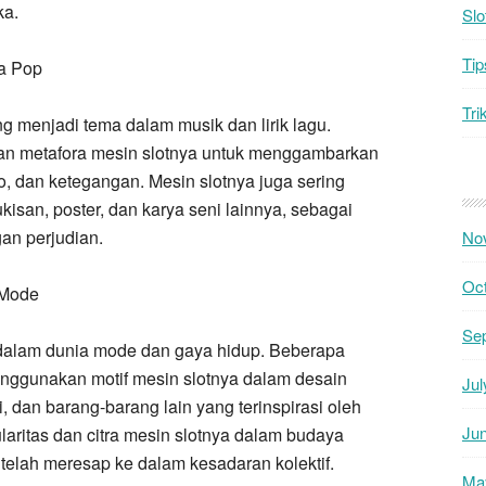
ka.
Slo
Tip
ya Pop
Tri
ing menjadi tema dalam musik dan lirik lagu.
n metafora mesin slotnya untuk menggambarkan
o, dan ketegangan. Mesin slotnya juga sering
kisan, poster, dan karya seni lainnya, sebagai
an perjudian.
No
Oc
 Mode
Se
 dalam dunia mode dan gaya hidup. Beberapa
enggunakan motif mesin slotnya dalam desain
Jul
 dan barang-barang lain yang terinspirasi oleh
Ju
laritas dan citra mesin slotnya dalam budaya
telah meresap ke dalam kesadaran kolektif.
Ma