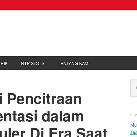
TRIK
RTP SLOTS
TENTANG KAMI
P
Se
S
this
i Pencitraan
web
ntasi dalam
Mu
ler Di Era Saat
Te