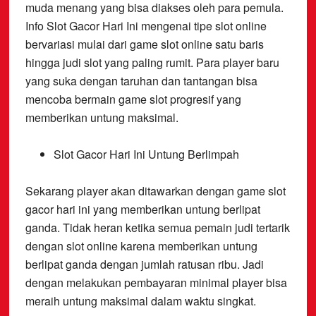
muda menang yang bisa diakses oleh para pemula.
Info Slot Gacor Hari Ini mengenai tipe slot online
bervariasi mulai dari game slot online satu baris
hingga judi slot yang paling rumit. Para player baru
yang suka dengan taruhan dan tantangan bisa
mencoba bermain game slot progresif yang
memberikan untung maksimal.
Slot Gacor Hari Ini Untung Berlimpah
Sekarang player akan ditawarkan dengan game slot
gacor hari ini yang memberikan untung berlipat
ganda. Tidak heran ketika semua pemain judi tertarik
dengan slot online karena memberikan untung
berlipat ganda dengan jumlah ratusan ribu. Jadi
dengan melakukan pembayaran minimal player bisa
meraih untung maksimal dalam waktu singkat.