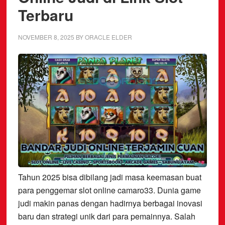
Terbaru
NOVEMBER 8, 2025
BY
ORACLE ELDER
Tahun 2025 bisa dibilang jadi masa keemasan buat
para penggemar slot online camaro33. Dunia game
judi makin panas dengan hadirnya berbagai inovasi
baru dan strategi unik dari para pemainnya. Salah