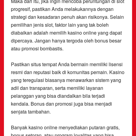
Maka dari itu, jika ingin mencoba peruntungan di slot
progresif, pastikan Anda melakukannya dengan
strategi dan kesadaran penuh akan risikonya.
Selain
pemilihan jenis slot, faktor lain yang tak boleh
diabaikan adalah memilih kasino online yang dapat
dipercaya. Jangan hanya tergoda oleh bonus besar
atau promosi bombastis.
Pastikan situs tempat Anda bermain memiliki lisensi
resmi dan reputasi baik di komunitas pemain.
Kasino
yang teregulasi biasanya menawarkan sistem yang
adil dan transparan, serta memiliki layanan
pelanggan yang bisa diandalkan bila terjadi
kendala.
Bonus dan promosi juga bisa menjadi
senjata tambahan.
Banyak kasino online menyediakan putaran gratis,
bonus setoran, atau program loyalitas yang bisa