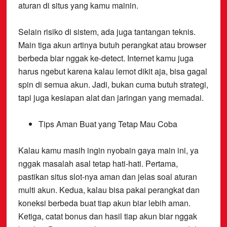
aturan di situs yang kamu mainin.
Selain risiko di sistem, ada juga tantangan teknis.
Main tiga akun artinya butuh perangkat atau browser
berbeda biar nggak ke-detect. Internet kamu juga
harus ngebut karena kalau lemot dikit aja, bisa gagal
spin di semua akun. Jadi, bukan cuma butuh strategi,
tapi juga kesiapan alat dan jaringan yang memadai.
Tips Aman Buat yang Tetap Mau Coba
Kalau kamu masih ingin nyobain gaya main ini, ya
nggak masalah asal tetap hati-hati. Pertama,
pastikan situs slot-nya aman dan jelas soal aturan
multi akun. Kedua, kalau bisa pakai perangkat dan
koneksi berbeda buat tiap akun biar lebih aman.
Ketiga, catat bonus dan hasil tiap akun biar nggak