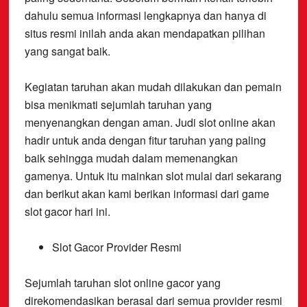
dahulu semua informasi lengkapnya dan hanya di
situs resmi inilah anda akan mendapatkan pilihan
yang sangat baik.
Kegiatan taruhan akan mudah dilakukan dan pemain
bisa menikmati sejumlah taruhan yang
menyenangkan dengan aman. Judi slot online akan
hadir untuk anda dengan fitur taruhan yang paling
baik sehingga mudah dalam memenangkan
gamenya. Untuk itu mainkan slot mulai dari sekarang
dan berikut akan kami berikan informasi dari game
slot gacor hari ini.
Slot Gacor Provider Resmi
Sejumlah taruhan slot online gacor yang
direkomendasikan berasal dari semua provider resmi