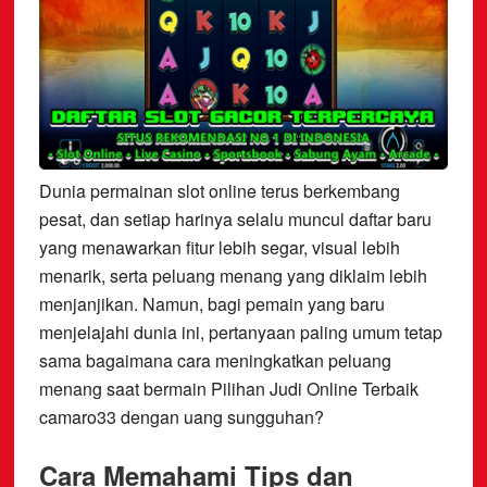
Dunia permainan slot online terus berkembang
pesat, dan setiap harinya selalu muncul daftar baru
yang menawarkan fitur lebih segar, visual lebih
menarik, serta peluang menang yang diklaim lebih
menjanjikan. Namun, bagi pemain yang baru
menjelajahi dunia ini, pertanyaan paling umum tetap
sama bagaimana cara meningkatkan peluang
menang saat bermain Pilihan Judi Online Terbaik
camaro33 dengan uang sungguhan?
Cara Memahami Tips dan