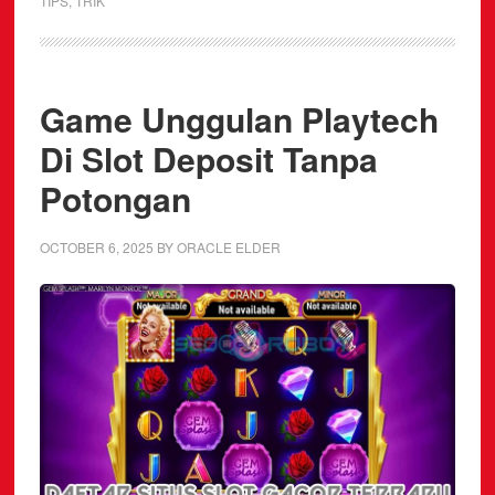
TIPS
,
TRIK
Game Unggulan Playtech
Di Slot Deposit Tanpa
Potongan
OCTOBER 6, 2025
BY
ORACLE ELDER