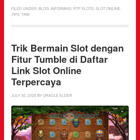
FILED UNDER:
BLOG
,
INFORMASI
,
RTP SLOTS
,
SLOT ONLINE
,
TIPS
,
TRIK
Trik Bermain Slot dengan
Fitur Tumble di Daftar
Link Slot Online
Terpercaya
JULY 30, 2025
BY
ORACLE ELDER