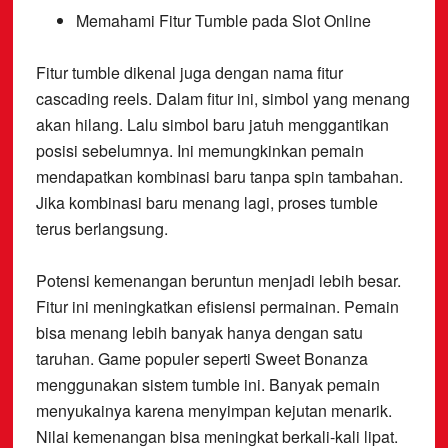
Memahami Fitur Tumble pada Slot Online
Fitur tumble dikenal juga dengan nama fitur
cascading reels. Dalam fitur ini, simbol yang menang
akan hilang. Lalu simbol baru jatuh menggantikan
posisi sebelumnya. Ini memungkinkan pemain
mendapatkan kombinasi baru tanpa spin tambahan.
Jika kombinasi baru menang lagi, proses tumble
terus berlangsung.
Potensi kemenangan beruntun menjadi lebih besar.
Fitur ini meningkatkan efisiensi permainan. Pemain
bisa menang lebih banyak hanya dengan satu
taruhan. Game populer seperti Sweet Bonanza
menggunakan sistem tumble ini. Banyak pemain
menyukainya karena menyimpan kejutan menarik.
Nilai kemenangan bisa meningkat berkali-kali lipat.