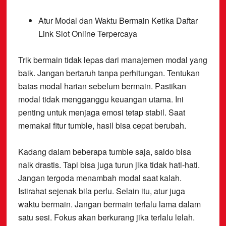
Atur Modal dan Waktu Bermain Ketika Daftar
Link Slot Online Terpercaya
Trik bermain tidak lepas dari manajemen modal yang
baik. Jangan bertaruh tanpa perhitungan. Tentukan
batas modal harian sebelum bermain. Pastikan
modal tidak mengganggu keuangan utama. Ini
penting untuk menjaga emosi tetap stabil. Saat
memakai fitur tumble, hasil bisa cepat berubah.
Kadang dalam beberapa tumble saja, saldo bisa
naik drastis. Tapi bisa juga turun jika tidak hati-hati.
Jangan tergoda menambah modal saat kalah.
Istirahat sejenak bila perlu. Selain itu, atur juga
waktu bermain. Jangan bermain terlalu lama dalam
satu sesi. Fokus akan berkurang jika terlalu lelah.