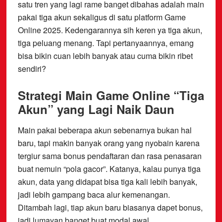
satu tren yang lagi rame banget dibahas adalah main
pakai tiga akun sekaligus di satu platform Game
Online 2025. Kedengarannya sih keren ya tiga akun,
tiga peluang menang. Tapi pertanyaannya, emang
bisa bikin cuan lebih banyak atau cuma bikin ribet
sendiri?
Strategi Main Game Online “Tiga
Akun” yang Lagi Naik Daun
Main pakai beberapa akun sebenarnya bukan hal
baru, tapi makin banyak orang yang nyobain karena
tergiur sama bonus pendaftaran dan rasa penasaran
buat nemuin “pola gacor”. Katanya, kalau punya tiga
akun, data yang didapat bisa tiga kali lebih banyak,
jadi lebih gampang baca alur kemenangan.
Ditambah lagi, tiap akun baru biasanya dapet bonus,
jadi lumayan banget buat modal awal.