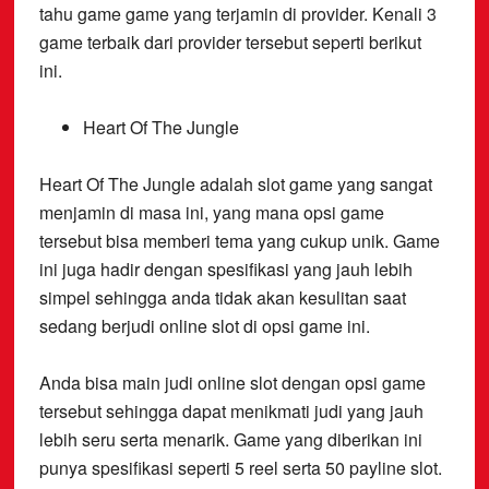
tahu game game yang terjamin di provider. Kenali 3
game terbaik dari provider tersebut seperti berikut
ini.
Heart Of The Jungle
Heart Of The Jungle adalah slot game yang sangat
menjamin di masa ini, yang mana opsi game
tersebut bisa memberi tema yang cukup unik. Game
ini juga hadir dengan spesifikasi yang jauh lebih
simpel sehingga anda tidak akan kesulitan saat
sedang berjudi online slot di opsi game ini.
Anda bisa main judi online slot dengan opsi game
tersebut sehingga dapat menikmati judi yang jauh
lebih seru serta menarik. Game yang diberikan ini
punya spesifikasi seperti 5 reel serta 50 payline slot.