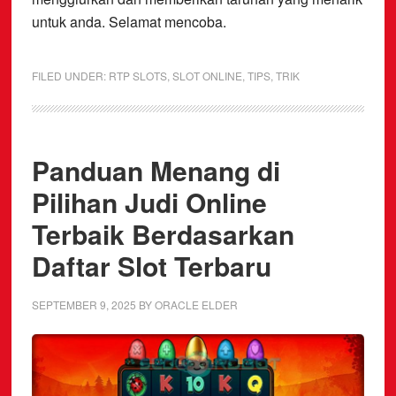
untuk anda. Selamat mencoba.
FILED UNDER:
RTP SLOTS
,
SLOT ONLINE
,
TIPS
,
TRIK
Panduan Menang di
Pilihan Judi Online
Terbaik Berdasarkan
Daftar Slot Terbaru
SEPTEMBER 9, 2025
BY
ORACLE ELDER