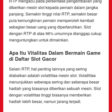
RTP mengacu pada persentase pengembalian yang
diberikan mesin slot kepada pemain dalam jangka
panjang. Semakin tinggi nilai RTP, semakin besar
pula kemungkinan pemain memperoleh kembali
sebagian besar uang yang dipertaruhkan. Slot
dengan RTP di atas 96% umumnya dianggap cukup
menguntungkan untuk dimainkan.
Apa Itu Vitalitas Dalam Bermain Game
di Daftar Slot Gacor
Selain RTP, hal penting lainnya yang sering
diabaikan adalah volatilitas mesin slot. Volatilitas
menunjukkan seberapa sering dan seberapa besar
hadiah yang biasanya diberikan sebuah mesin. Slot
dengan volatilitas tinggi biasanya memberikan
hadiah lebih besar, namun jarang terjadi.