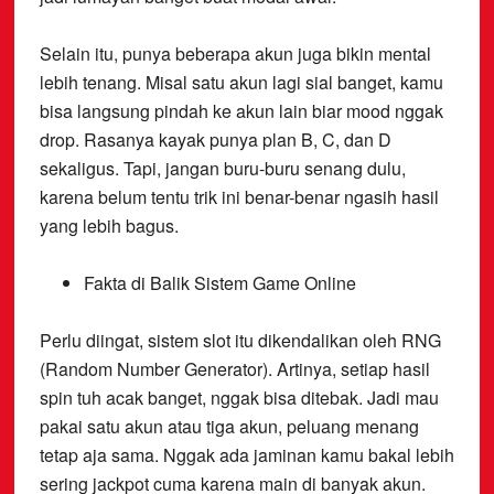
Selain itu, punya beberapa akun juga bikin mental
lebih tenang. Misal satu akun lagi sial banget, kamu
bisa langsung pindah ke akun lain biar mood nggak
drop. Rasanya kayak punya plan B, C, dan D
sekaligus. Tapi, jangan buru-buru senang dulu,
karena belum tentu trik ini benar-benar ngasih hasil
yang lebih bagus.
Fakta di Balik Sistem Game Online
Perlu diingat, sistem slot itu dikendalikan oleh RNG
(Random Number Generator). Artinya, setiap hasil
spin tuh acak banget, nggak bisa ditebak. Jadi mau
pakai satu akun atau tiga akun, peluang menang
tetap aja sama. Nggak ada jaminan kamu bakal lebih
sering jackpot cuma karena main di banyak akun.