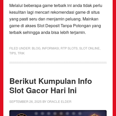
Melalui beberapa game terbaik ini anda tidak perlu
kesulitan lagi mencari rekomendasi game di situs
yang pasti seru dan menjamin peluang. Mainkan
game di akses Slot Deposit Tanpa Potongan yang
terbaik sehingga anda bisa lebih terjamin.
FILED UNDER:
BLOG
,
INFORMASI
,
RTP SLOTS
,
SLOT ONLINE
,
TIPS
,
TRIK
Berikut Kumpulan Info
Slot Gacor Hari Ini
SEPTEMBER 26, 2025
BY
ORACLE ELDER