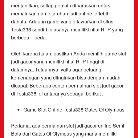
menjanjikan, setiap pemain diharuskan untuk
memainkan game taruhan judi online terlebih
dahulu. Adapun game yang ditawarkan di situs
Tesla338 sendiri, biasanya memiliki nilai RTP yang
berbeda – beda.
Oleh karena itulah, pastikan Anda memilih game slot
judi gacor yang memiliki nilai RTP tinggi di
dalamnya. Tujuannya, yaitu agar peluang
kemenangan yang diinginkan bisa dengan mudah
dicapai. Beberapa contoh permainan slot judi gacor
di Tesla338, di antaranya sebagai berikut :
Game Slot Online Tesla338 Gates Of Olympus
Pertama, ada permainan slot judi gacor online Semi
Bola dari Gates Of Olympus yang mana memiliki