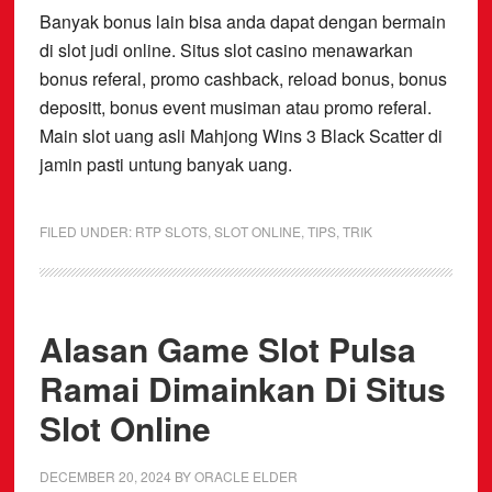
Banyak bonus lain bisa anda dapat dengan bermain
di slot judi online. Situs slot casino menawarkan
bonus referal, promo cashback, reload bonus, bonus
depositt, bonus event musiman atau promo referal.
Main slot uang asli Mahjong Wins 3 Black Scatter di
jamin pasti untung banyak uang.
FILED UNDER:
RTP SLOTS
,
SLOT ONLINE
,
TIPS
,
TRIK
Alasan Game Slot Pulsa
Ramai Dimainkan Di Situs
Slot Online
DECEMBER 20, 2024
BY
ORACLE ELDER