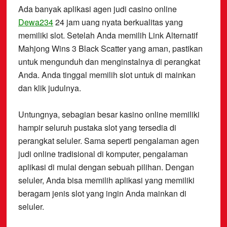
Ada banyak aplikasi agen judi casino online
Dewa234
24 jam uang nyata berkualitas yang
memiliki slot. Setelah Anda memilih Link Alternatif
Mahjong Wins 3 Black Scatter yang aman, pastikan
untuk mengunduh dan menginstalnya di perangkat
Anda. Anda tinggal memilih slot untuk di mainkan
dan klik judulnya.
Untungnya, sebagian besar kasino online memiliki
hampir seluruh pustaka slot yang tersedia di
perangkat seluler. Sama seperti pengalaman agen
judi online tradisional di komputer, pengalaman
aplikasi di mulai dengan sebuah pilihan. Dengan
seluler, Anda bisa memilih aplikasi yang memiliki
beragam jenis slot yang ingin Anda mainkan di
seluler.