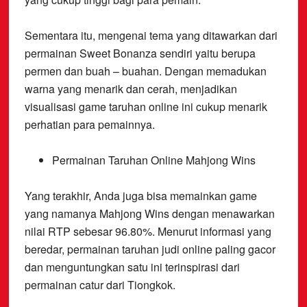
Sementara itu, mengenai tema yang ditawarkan dari
permainan Sweet Bonanza sendiri yaitu berupa
permen dan buah – buahan. Dengan memadukan
warna yang menarik dan cerah, menjadikan
visualisasi game taruhan online ini cukup menarik
perhatian para pemainnya.
Permainan Taruhan Online Mahjong Wins
Yang terakhir, Anda juga bisa memainkan game
yang namanya Mahjong Wins dengan menawarkan
nilai RTP sebesar 96.80%. Menurut informasi yang
beredar, permainan taruhan judi online paling gacor
dan menguntungkan satu ini terinspirasi dari
permainan catur dari Tiongkok.