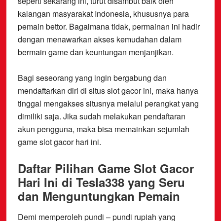
seperti sekarang ini, turut disambut baik oleh
kalangan masyarakat Indonesia, khususnya para
pemain bettor. Bagaimana tidak, permainan ini hadir
dengan menawarkan akses kemudahan dalam
bermain game dan keuntungan menjanjikan.
Bagi seseorang yang ingin bergabung dan
mendaftarkan diri di situs slot gacor ini, maka hanya
tinggal mengakses situsnya melalui perangkat yang
dimiliki saja. Jika sudah melakukan pendaftaran
akun pengguna, maka bisa memainkan sejumlah
game slot gacor hari ini.
Daftar Pilihan Game Slot Gacor
Hari Ini di Tesla338 yang Seru
dan Menguntungkan Pemain
Demi memperoleh pundi – pundi rupiah yang