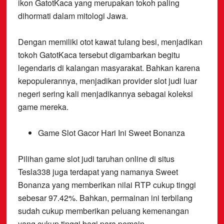
ikon GatotKaca yang merupakan tokoh paling
dihormati dalam mitologi Jawa.
Dengan memiliki otot kawat tulang besi, menjadikan
tokoh GatotKaca tersebut digambarkan begitu
legendaris di kalangan masyarakat. Bahkan karena
kepopulerannya, menjadikan provider slot judi luar
negeri sering kali menjadikannya sebagai koleksi
game mereka.
Game Slot Gacor Hari Ini Sweet Bonanza
Pilihan game slot judi taruhan online di situs
Tesla338 juga terdapat yang namanya Sweet
Bonanza yang memberikan nilai RTP cukup tinggi
sebesar 97.42%. Bahkan, permainan ini terbilang
sudah cukup memberikan peluang kemenangan
yang cukup tinggi bagi para pemain.