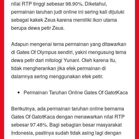
nilai RTP tinggi sebesar 98.90%. Diketahui,
permainan taruhan judi online ini sering kali dijuluki
sebagai kakek Zeus karena memiliki ikon utama
berupa dewa petir Zeus.
Adapun mengenai tema permainan yang ditawarkan
di Gates Of Olympus sendiri, yakni mengusung tema
dewa petir dari mitologi Yunani. Oleh karena itu,
tidak mengherankan jika efek permainan di
dalamnya sering menggunakan efek petir.
Permainan Taruhan Online Gates Of GatotKaca
Berikutnya, ada permainan taruhan online bernama
Gates Of GatotKaca dengan menawarkan nilai RTP
sebesar 97.48%. Bagi sebagian besar masyarakat
Indonesia, pastinya sudah tidak asing lagi dengan