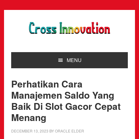
Skip
Skip
Skip
to
to
to
primary
main
primary
navigation
content
sidebar
MENU
Perhatikan Cara
Manajemen Saldo Yang
Baik Di Slot Gacor Cepat
Menang
DECEMBER 13, 2023
BY
ORACLE ELDER