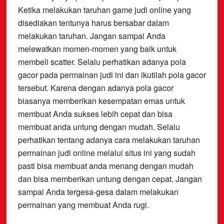
Ketika melakukan taruhan game judi online yang
disediakan tentunya harus bersabar dalam
melakukan taruhan. Jangan sampai Anda
melewatkan momen-momen yang baik untuk
membeli scatter. Selalu perhatikan adanya pola
gacor pada permainan judi ini dan ikutilah pola gacor
tersebut. Karena dengan adanya pola gacor
biasanya memberikan kesempatan emas untuk
membuat Anda sukses lebih cepat dan bisa
membuat anda untung dengan mudah. Selalu
perhatikan tentang adanya cara melakukan taruhan
permainan judi online melalui situs ini yang sudah
pasti bisa membuat anda menang dengan mudah
dan bisa memberikan untung dengan cepat. Jangan
sampai Anda tergesa-gesa dalam melakukan
permainan yang membuat Anda rugi.