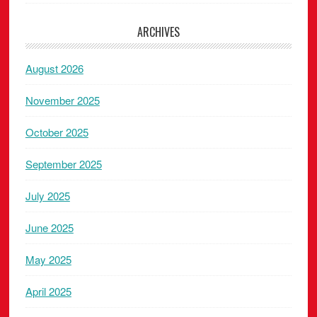
ARCHIVES
August 2026
November 2025
October 2025
September 2025
July 2025
June 2025
May 2025
April 2025