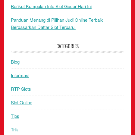
Berikut Kumpulan Info Slot Gacor Hari Ini
Panduan Menang di Pilihan Judi Online Terbaik
Berdasarkan Daftar Slot Terbaru
CATEGORIES
Blog
Informasi
RTP Slots
Slot Online
Tips
Trik